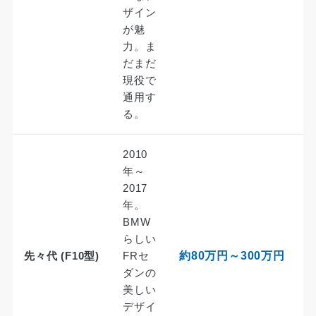
ザイン
が魅
力。ま
だまだ
現役で
通用す
る。
2010
年～
2017
年。
BMW
らしい
先々代 (F10型)
FRセ
約80万円～300万円
ダンの
美しい
デザイ