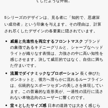
くしたような外観。
5シリーズのデザインは、見る者に「知的で、思慮深
い成功者」という印象を与えます。その理由は、計算
され尽くしたデザインの各要素に隠されています。
威厳と先進性を両立するフロントマスク
ブランド
の象徴であるキドニーグリルと、シャープなヘッド
ライトが織りなす表情は、力強さの中に高い知性を
感じさせます。決して威圧的ではなく、自信に満ち
た佇まいです。
流麗でダイナミックなプロポーション
長く伸びた
ボンネットと、後方へ滑らかに流れるルーフライン
は、伝統的なスポーツセダンの美しさを体現してい
ます。この普遍的な造形美が、一過性の流行に流さ
れない本物志向のユーザーに響くのです。
堂々としたサイズ感
日本の道路では大きく感じら