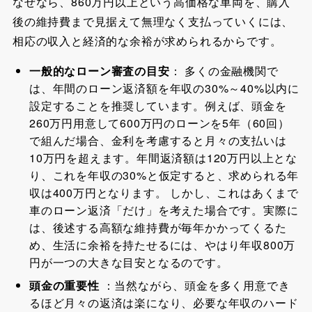
なぜなら、860万円以上という高価格な車両を、購入
後の維持費まで見据えて無理なく支払っていくには、
相応の収入と経済的な余裕が求められるからです。
一般的なローン審査の目安
： 多くの金融機関で
は、年間のローン返済額を年収の30%～40%以内に
設定することを推奨しています。例えば、頭金を
260万円用意して600万円のローンを5年（60回）
で組んだ場合、金利を考慮すると月々の支払いは
10万円を超えます。年間返済額は120万円以上とな
り、これを年収の30%と仮定すると、求められる年
収は400万円となります。 しかし、これはあくまで
車のローン返済「だけ」を考えた場合です。実際に
は、後述する高額な維持費が毎年かかってくるた
め、生活に余裕を持たせるには、やはり年収800万
円が一つの大きな目安となるのです。
頭金の重要性
：当然ながら、頭金を多く用意でき
るほど月々の返済は楽になり、必要な年収のハード